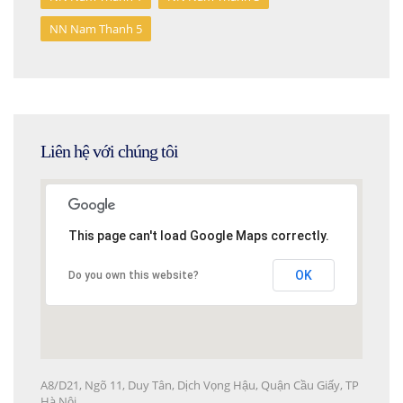
NN Nam Thanh 5
Liên hệ với chúng tôi
This page can't load Google Maps correctly.
This page can't load Google Maps correctly.
OK
OK
Do you own this website?
Do you own this website?
A8/D21, Ngõ 11, Duy Tân, Dịch Vọng Hậu, Quận Cầu Giấy, TP
Hà Nội