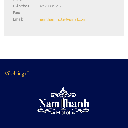
Điện thoại:
02473004545
Fax:
Email:
namthanhhotel@gmail.com
Về chúng tôi