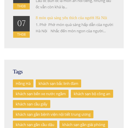
Lẩu ốc Bún ốc là món ăn nổi tiếng, nhưng lẩu
TH08
ốc vẫn còn khá lạ...
8 món quà sáng yêu thích của người Hà Nội
07
1. Phở Phở món quà sáng hấp dẫn của người
Hà Nội Nhắc đến món ngon của người...
TH08
Tags
Hồng Hà
khách sạn bắc linh đàm
khách sạn bến xe nước ngầm
khách sạn bộ công an
khách sạn cầu giấy
khách sạn gần bệnh viện nội tiết trung ương
khách sạn gần cầu dậu
khách sạn gần giải phóng