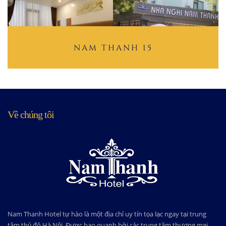
NAM THANH 15
Về chúng tôi
Nam Thanh Hotel tự hào là một địa chỉ uy tín tọa lạc ngay tại trung
tâm thủ đô Hà Nội. Được bao quanh bởi các trung tâm thương mại,