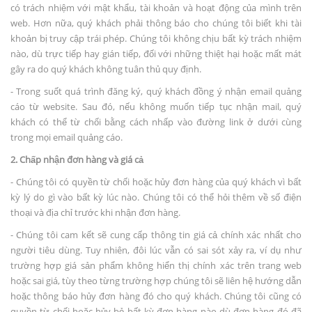
có trách nhiệm với mật khẩu, tài khoản và hoạt động của mình trên
web. Hơn nữa, quý khách phải thông báo cho chúng tôi biết khi tài
khoản bị truy cập trái phép. Chúng tôi không chịu bất kỳ trách nhiệm
nào, dù trực tiếp hay gián tiếp, đối với những thiệt hại hoặc mất mát
gây ra do quý khách không tuân thủ quy định.
- Trong suốt quá trình đăng ký, quý khách đồng ý nhận email quảng
cáo từ website. Sau đó, nếu không muốn tiếp tục nhận mail, quý
khách có thể từ chối bằng cách nhấp vào đường link ở dưới cùng
trong mọi email quảng cáo.
2. Chấp nhận đơn hàng và giá cả
- Chúng tôi có quyền từ chối hoặc hủy đơn hàng của quý khách vì bất
kỳ lý do gì vào bất kỳ lúc nào. Chúng tôi có thể hỏi thêm về số điện
thoại và địa chỉ trước khi nhận đơn hàng.
- Chúng tôi cam kết sẽ cung cấp thông tin giá cả chính xác nhất cho
người tiêu dùng. Tuy nhiên, đôi lúc vẫn có sai sót xảy ra, ví dụ như
trường hợp giá sản phẩm không hiển thị chính xác trên trang web
hoặc sai giá, tùy theo từng trường hợp chúng tôi sẽ liên hệ hướng dẫn
hoặc thông báo hủy đơn hàng đó cho quý khách. Chúng tôi cũng có
quyền từ chối hoặc hủy bỏ bất kỳ đơn hàng nào dù đơn hàng đó đã