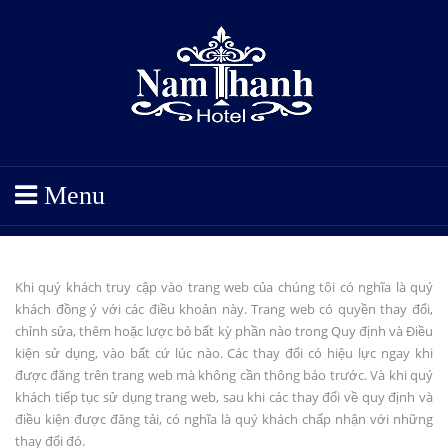
Menu
Khi quý khách truy cập vào trang web của chúng tôi có nghĩa là quý
khách đồng ý với các điều khoản này. Trang web có quyền thay đổi,
chỉnh sửa, thêm hoặc lược bỏ bất kỳ phần nào trong Quy định và Điều
kiện sử dụng, vào bất cứ lúc nào. Các thay đổi có hiệu lực ngay khi
được đăng trên trang web mà không cần thông báo trước. Và khi quý
khách tiếp tục sử dụng trang web, sau khi các thay đổi về quy định và
điều kiện được đăng tải, có nghĩa là quý khách chấp nhận với những
thay đổi đó.